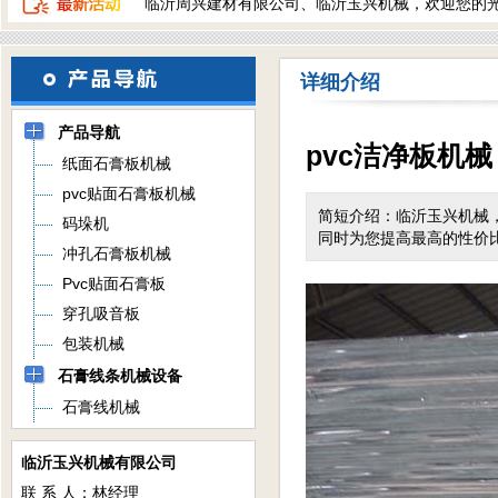
临沂周兴建材有限公司、临沂玉兴机械，欢迎您的
详细介绍
产品导航
pvc洁净板机械
纸面石膏板机械
pvc贴面石膏板机械
简短介绍：临沂玉兴机械
码垛机
同时为您提高最高的性价
冲孔石膏板机械
Pvc贴面石膏板
穿孔吸音板
包装机械
石膏线条机械设备
石膏线机械
临沂玉兴机械有限公司
联 系 人：林经理