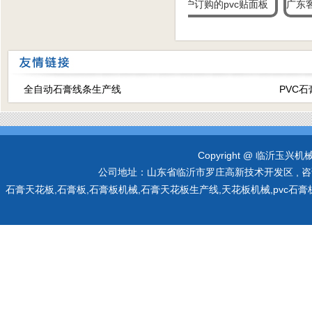
天花板设备厂家发货
江苏盐城客户订购的pvc贴面板
广东客户订
全自动石膏线条生产线
PVC
Copyright @ 临沂玉兴机械有限
公司地址：山东省临沂市罗庄高新技术开发区 , 咨询热线：0
石膏天花板,石膏板,石膏板机械,石膏天花板生产线,天花板机械,pvc石膏