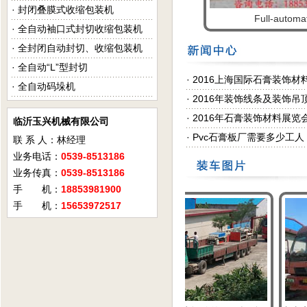
·
封闭叠膜式收缩包装机
Full-automat
·
全自动袖口式封切收缩包装机
·
全封闭自动封切、收缩包装机
·
全自动“L”型封切
·
2016上海国际石膏装饰材
·
全自动码垛机
·
2016年装饰线条及装饰吊
·
2016年石膏装饰材料展览
临沂玉兴机械有限公司
·
Pvc石膏板厂需要多少工人
联 系 人：林经理
业务电话：
0539-8513186
业务传真：
0539-8513186
手 机：
18853981900
手 机：
15653972517